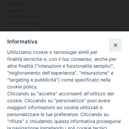
Discorsi
Lettere
Lettere Pastorali
Decreti e Nomine
Informativa
LA CURIA
Utilizziamo cookie o tecnologie simili per
Informazioni
finalità tecniche e, con il tuo consenso, anche per
Vicario Generale
altre finalità ("interazioni e funzionalità semplici",
Uffici
"miglioramento dell'esperienza", "misurazione" e
Servizi
"targeting e pubblicità") come specificato nella
cookie policy.
Cliccando su "accetta" acconsenti all'utilizzo dei
cookie. Cliccando su "personalizza" puoi avere
maggiori informazioni sui cookie utilizzati e
Diocesi di Noto
COPYRIGHT © 2017 - DIOCESI DI NOTO
personalizzare le tue preferenze. Cliccando su
WEBMASTER PAOLO MANENTI-
"rifiuta" o chiudendo questa informativa proseguirai
f
t
y
i
t
la navigazione installando i soli cookie tecnici.