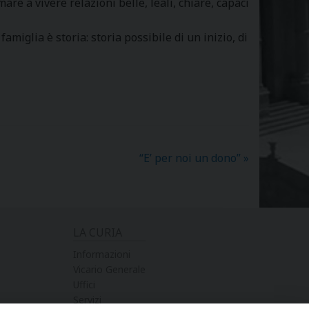
are a vivere relazioni belle, leali, chiare, capaci
amiglia è storia: storia possibile di un inizio, di
“E’ per noi un dono”
»
LA CURIA
Informazioni
Vicario Generale
Uffici
Servizi