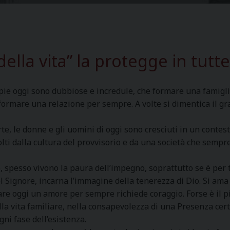
ella vita” la protegge in tutte
ie oggi sono dubbiose e incredule, che formare una famiglia 
formare una relazione per sempre. A volte si dimentica il gr
rte, le donne e gli uomini di oggi sono cresciuti in un conte
olti dalla cultura del provvisorio e da una società che sempr
 spesso vivono la paura dell’impegno, soprattutto se è per t
l Signore, incarna l’immagine della tenerezza di Dio. Si am
re oggi un amore per sempre richiede coraggio. Forse è il p
lla vita familiare, nella consapevolezza di una Presenza cert
gni fase dell’esistenza.