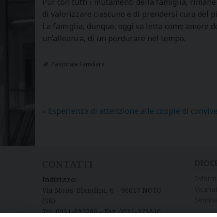
Pur con tutti i mutamenti della famiglia, rimane p
di valorizzare ciascuno e di prendersi cura del pi
La famiglia, dunque, oggi va letta come amore dona
un’alleanza, di un perdurare nel tempo.
Pastorale Familiare
«
Esperienza di attenzione alle coppie di conviven
CONTATTI
DIOC
Inform
Indirizzo:
Vicariat
Via Mons. Blandini, 6 – 96017 NOTO
Semina
(SR)
Tel. 0931-835286 – Fax. 0931-573310