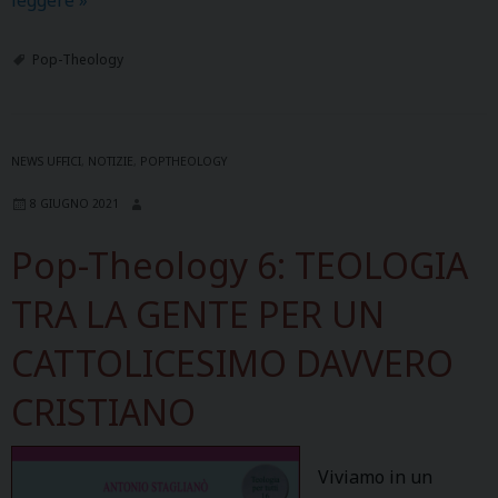
d
a
i
P
Pop-Theology
P
o
o
p
p
-
-
NEWS UFFICI
,
NOTIZIE
,
POPTHEOLOGY
T
T
h
h
8 GIUGNO 2021
e
e
o
Pop-Theology 6: TEOLOGIA
o
l
l
TRA LA GENTE PER UN
o
o
g
g
CATTOLICESIMO DAVVERO
y
y
f
CRISTIANO
r
a
l
Viviamo in un