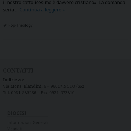
o
il nostro cattolicesimo è davvero cristiano». La domanda
t
seria …
Continua a leggere
P
»
o
o
p
Pop-Theology
-
T
h
P
e
o
o
l
s
CONTATTI
o
t
Indirizzo:
g
N
Via Mons. Blandini, 6 – 96017 NOTO (SR)
y
a
Tel. 0931-835286 – Fax. 0931-573310
6
v
:
i
T
DIOCESI
g
E
a
Informazioni Generali
O
t
Vicariati