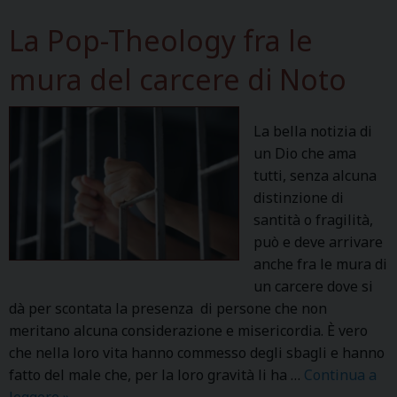
d
i
La Pop-Theology fra le
z
mura del carcere di Noto
i
o
n
La bella notizia di
e
un Dio che ama
d
tutti, senza alcuna
e
distinzione di
l
santità o fragilità,
F
può e deve arrivare
e
anche fra le mura di
s
un carcere dove si
t
dà per scontata la presenza di persone che non
i
meritano alcuna considerazione e misericordia. È vero
v
che nella loro vita hanno commesso degli sbagli e hanno
a
fatto del male che, per la loro gravità li ha …
Continua a
l
leggere
L
»