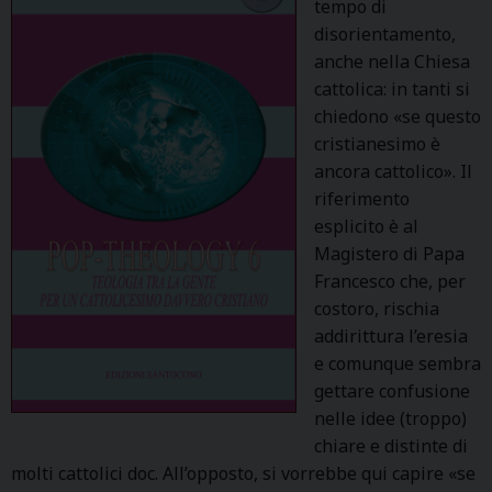
e
tempo di
m
disorientamento,
u
anche nella Chiesa
r
cattolica: in tanti si
a
chiedono «se questo
d
cristianesimo è
e
ancora cattolico». Il
l
riferimento
c
esplicito è al
a
Magistero di Papa
r
Francesco che, per
c
costoro, rischia
e
addirittura l’eresia
r
e comunque sembra
e
gettare confusione
d
nelle idee (troppo)
i
chiare e distinte di
N
molti cattolici doc. All’opposto, si vorrebbe qui capire «se