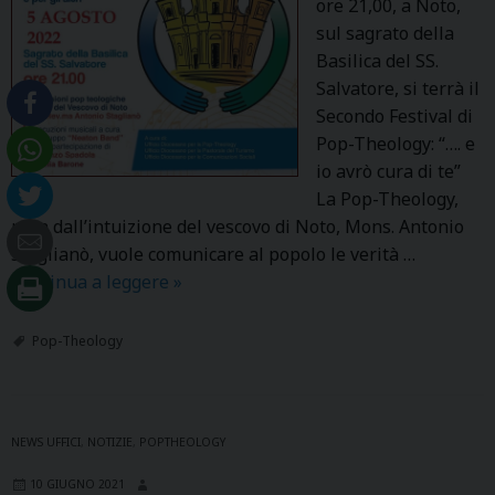
ore 21,00, a Noto,
sul sagrato della
Basilica del SS.
Salvatore, si terrà il
Secondo Festival di
Pop-Theology: “…. e
io avrò cura di te”
La Pop-Theology,
nata dall’intuizione del vescovo di Noto, Mons. Antonio
Staglianò, vuole comunicare al popolo le verità …
Continua a leggere
S
»
e
c
Pop-Theology
o
n
d
NEWS UFFICI
,
NOTIZIE
,
POPTHEOLOGY
a
e
10 GIUGNO 2021