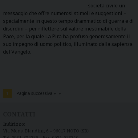
società civile un
messaggio che offre numerosi stimoli e suggestioni –
specialmente in questo tempo drammatico di guerra e di
disordini – per riflettere sul valore inestimabile della
Pace, per la quale La Pira ha profuso generosamente il
suo impegno di uomo politico, illuminato dalla sapienza
del Vangelo.
1
Pagina successiva »
CONTATTI
Indirizzo:
Via Mons. Blandini, 6 – 96017 NOTO (SR)
Tel. 0931-835286 – Fax. 0931-573310