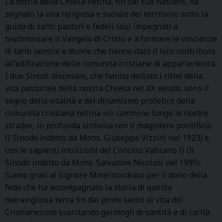
La storia della Chiesa netina, fin dal suo nascere, ha
segnato la vita religiosa e sociale del territorio sotto la
guida di santi pastori e fedeli laici impegnati a
testimoniare il Vangelo di Cristo e a formare le coscienze
di tanti uomini e donne che hanno dato il loro contributo
all’edificazione delle comunità cristiane di appartenenza.
I due Sinodi diocesani, che hanno dettato i ritmi della
vita pastorale della nostra Chiesa nel XX secolo, sono il
segno della vitalità e del dinamismo profetico della
comunità cristiana netina «in cammino lungo le nostre
strade», in profonda sintonia con il magistero pontificio
(I Sinodo indetto da Mons. Giuseppe Vizzini nel 1923) e
con le sapienti intuizioni del Concilio Vaticano Il (Il
Sinodo indetto da Mons. Salvatore Nicolosi nel 1995).
Siamo grati al Signore Misericordioso per il dono della
fede che ha accompagnato la storia di questa
meravigliosa terra fin dai primi secoli di vita del
Cristianesimo suscitando germogli di santità e di carità