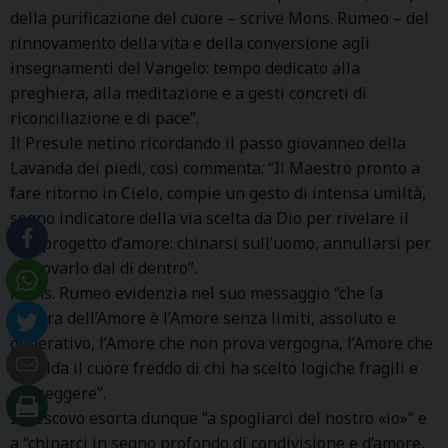
della purificazione del cuore – scrive Mons. Rumeo – del
rinnovamento della vita e della conversione agli
insegnamenti del Vangelo: tempo dedicato alla
preghiera, alla meditazione e a gesti concreti di
riconciliazione e di pace”.
Il Presule netino ricordando il passo giovanneo della
Lavanda dei piedi, così commenta: “Il Maestro pronto a
fare ritorno in Cielo, compie un gesto di intensa umiltà,
segno indicatore della via scelta da Dio per rivelare il
Suo progetto d’amore: chinarsi sull’uomo, annullarsi per
rinnovarlo dal di dentro”.
Mons. Rumeo evidenzia nel suo messaggio “che la
misura dell’Amore è l’Amore senza limiti, assoluto e
generativo, l’Amore che non prova vergogna, l’Amore che
riscalda il cuore freddo di chi ha scelto logiche fragili e
passeggere”.
Il Vescovo esorta dunque “a spogliarci del nostro «io»” e
a “chinarci in segno profondo di condivisione e d’amore,